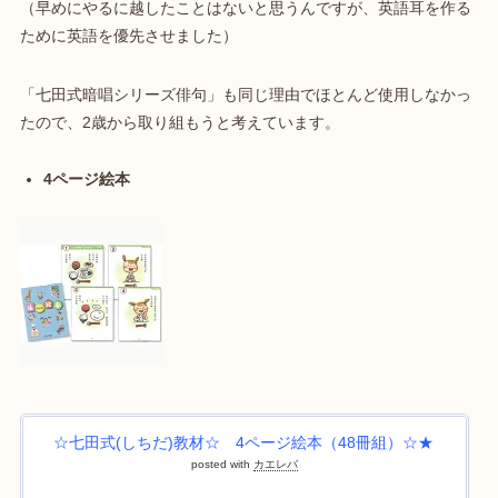
（早めにやるに越したことはないと思うんですが、英語耳を作る
ために英語を優先させました）
「七田式暗唱シリーズ俳句」も同じ理由でほとんど使用しなかっ
たので、2歳から取り組もうと考えています。
4ページ絵本
☆七田式(しちだ)教材☆ 4ページ絵本（48冊組）☆★
posted with
カエレバ