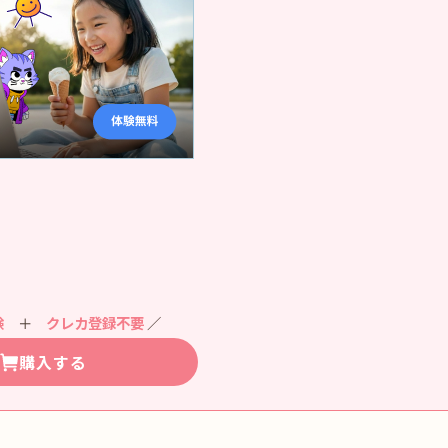
験
＋
クレカ登録不要
／
購入する